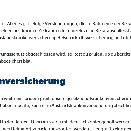
le Ireland Ltd.
inden von interaktiven Google Karten
icht. Aber es gibt einige Versicherungen, die im Rahmen einer Re
 einen bestimmten Zeitraum oder eine einzelne Reise abschliessb
Monate
uslandskrankenversicherung Reiserücktrittsversicherung und die
td.
ungsschutz abgeschlossen wird, solltest du prüfen, ob du bereits
abgesichert bist.
tube
le Ireland Ltd.
nversicherung
inden von Videos
Monate
n weiteren Ländern greift unsere gesetzliche Krankenversicherun
 haben möchte, kann eine Auslandskrankenversicherung abschlie
 in der Bergen. Dann musst du mit dem Helikopter geholt werden,
 deinen Heimatort zurück transportiert werden. Hier greift keine g