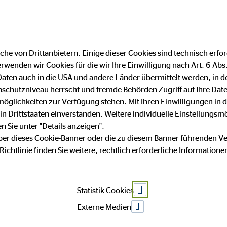
DE
FR
Finanzberater finden
F
|
he von Drittanbietern. Einige dieser Cookies sind technisch erfor
wenden wir Cookies für die wir Ihre Einwilligung nach Art. 6 Abs. 7
: Tipps für
aten auch in die USA und andere Länder übermittelt werden, in 
chutzniveau herrscht und fremde Behörden Zugriff auf Ihre Dat
lichkeiten zur Verfügung stehen. Mit Ihren Einwilligungen in di
 in Drittstaaten einverstanden. Weitere individuelle Einstellungs
erungen und de
 Sie unter "Details anzeigen".
über dieses Cookie-Banner oder die zu diesem Banner führenden V
chtlinie finden Sie weitere, rechtlich erforderliche Informatione
Statistik Cookies
Externe Medien