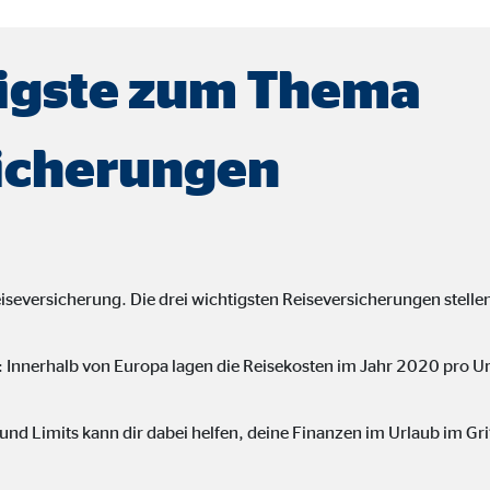
le Ireland Ltd.
bung von Statistiken zur Website-Nutzung
igste zum Thema
zu 26 Monate
icherungen
ierte Werbung anzuzeigen. Zu diesem Zweck werden die Daten an Drittanbie
eiseversicherung. Die drei wichtigsten Reiseversicherungen stellen 
Ireland Ltd.
 Innerhalb von Europa lagen die Reisekosten im Jahr 2020 pro Ur
book Ireland Ltd.
nd Limits kann dir dabei helfen, deine Finanzen im Urlaub im Gri
nüpfung mit Benutzerprofilen
onate