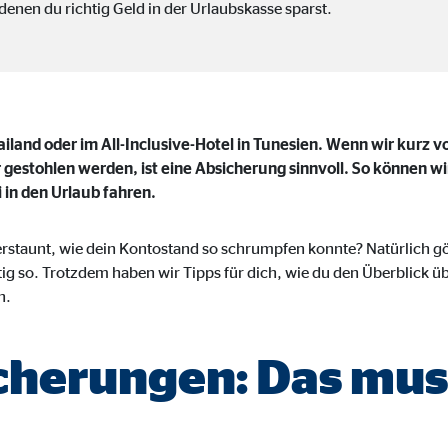
 denen du richtig Geld in der Urlaubskasse sparst.
 C
orm A/S
iland oder im All-Inclusive-Hotel in Tunesien. Wenn wir kurz 
stohlen werden, ist eine Absicherung sinnvoll. So können wir 
campaign
 in den Urlaub fahren.
onate
erstaunt, wie dein Kontostand so schrumpfen konnte? Natürlich g
htig so. Trotzdem haben wir Tipps für dich, wie du den Überblick 
n.
eim Besuch unserer Webseite standardmäßig blockiert. Durch das Akzepti
r Daten an Dienste in datenschutzrechtlich sogenannten Drittländern durch 
cherungen: Das mus
nd Ltd.
gle_maps