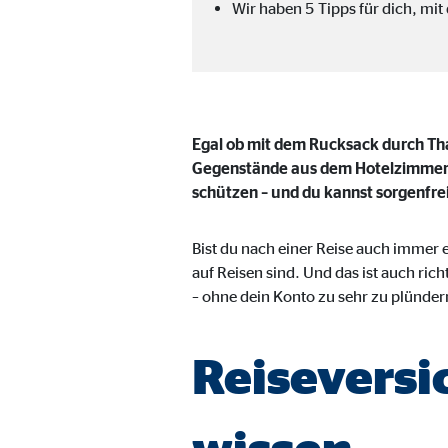
Wir haben 5 Tipps für dich, mit
Adform | Empfänger: OVB, Adform A/S
Name:
uid,
Anbieter:
Adf
Egal ob mit dem Rucksack durch Tha
Zweck:
Gegenstände aus dem Hotelzimmer ge
ad 
schützen – und du kannst sorgenfrei
Cookie Laufzeit:
2 M
Bist du nach einer Reise auch immer 
auf Reisen sind. Und das ist auch ric
Externe Medien
– ohne dein Konto zu sehr zu plünder
Inhalte von Video- und Kartenplattformen werden b
willigen Sie auch in die mögliche Übermittlung Ihre
Reiseversi
Google Maps | Empfänger: OVB, Google Irela
wissen
Name:
goo