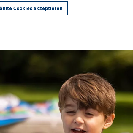
hlte Cookies akzeptieren
onen und sind für die einwandfreie Funktion der Website erforderlich. D
ie_consent_v2
dshape
chern Ihrer Einwilligungen
hr