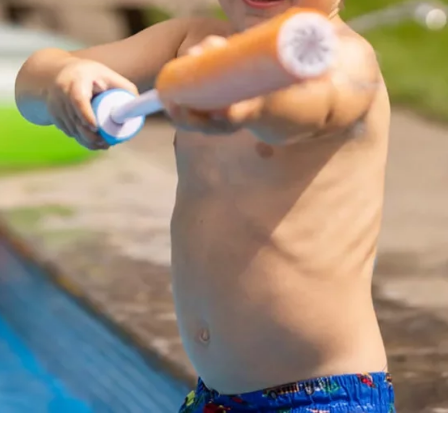
ypo_user
3 Association
cherung von Benutzereinstellungen
ser-Sitzung
iese Informationen helfen uns zu verstehen, wie unsere Besucher unsere W
rland Ltd.
 _gat_UA-41411249-9, _gid