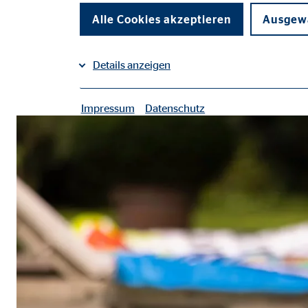
Alle Cookies akzeptieren
Ausgewä
auf Facebook teilen
auf LinkedIn teilen
Details anzeigen
Impressum
Datenschutz
|
Notwendige Cookies
Notwendige Cookies ermöglichen grundlegende Funkti
Funktion der Webseite einschränken.
Einverständnis Cookie | Empfänger: OVB
Name:
cook
Anbieter:
min
Zweck:
Spei
Cookie Laufzeit:
1 Ja