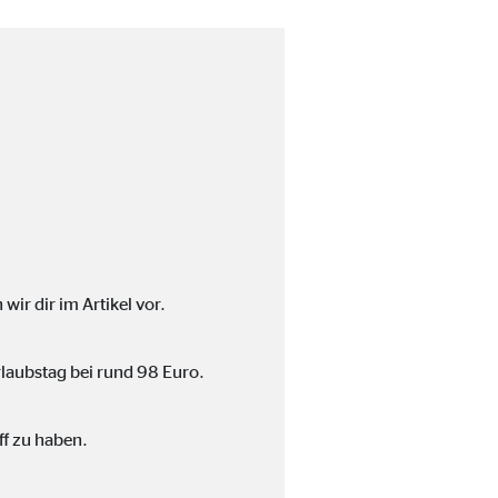
ter übermittelt, die die
wir dir im Artikel vor.
laubstag bei rund 98 Euro.
ff zu haben.