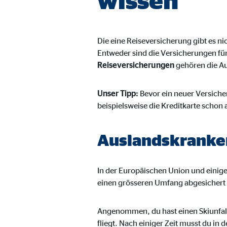
Anbieter:
Goog
Zweck:
Einb
Die eine Reiseversicherung gibt es n
Entweder sind die Versicherungen für
Cookie Laufzeit:
24 
Reiseversicherungen
gehören die A
YouTube | Empfänger: OVB, Google Ireland L
Unser Tipp:
Bevor ein neuer Versicher
beispielsweise die Kreditkarte schon 
Name:
you
Anbieter:
Goog
Auslandskranke
Zweck:
Einb
Cookie Laufzeit:
24 
In der Europäischen Union und einige
einen grösseren Umfang abgesichert
Angenommen, du hast einen Skiunfall
fliegt. Nach einiger Zeit musst du in