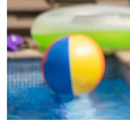
Benutzereinstellungen | Empfänger: OVB
Name:
fe_t
Anbieter:
TYPO
Zweck:
Spei
Cookie Laufzeit:
Brow
Statistik Cookies
Statistik Cookies erfassen Informationen anonym. D
Google Analytics | Empfänger: OVB, Google I
Name:
_ga,