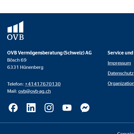
Anbieter:
Goog
Zweck:
Einb
Cookie Laufzeit:
24 
YouTube | Empfänger: OVB, Google Ireland L
OVB Vermögensberatung (Schweiz) AG
Service und
Bösch 69
Name:
you
Impressum
6331 Hünenberg
Datenschutz
Anbieter:
Goog
Organization
Telefon:
+41417670130
Zweck:
Einb
Mail:
ovb@ovb-ag.ch
Cookie Laufzeit:
24 
Copyrig