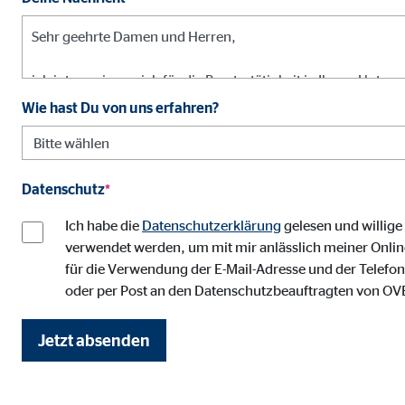
Adform | Empfänger: OVB, Adform A/S
Name:
uid,
Wie hast Du von uns erfahren?
Anbieter:
Adf
Zweck:
ad 
Cookie Laufzeit:
2 M
Datenschutz
*
Ich habe die
Datenschutzerklärung
gelesen und willige
verwendet werden, um mit mir anlässlich meiner Onli
Externe Medien
für die Verwendung der E-Mail-Adresse und der Telefo
Inhalte von Video- und Kartenplattformen werden b
oder per Post an den Datenschutzbeauftragten von O
willigen Sie auch in die mögliche Übermittlung Ihre
Jetzt absenden
Google Maps | Empfänger: OVB, Google Irela
Name:
goo