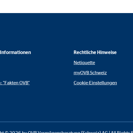
le Ireland Ltd.
inden von interaktiven Google Karten
Monate
td.
 Informationen
Rechtliche Hinweise
tube
Netiquette
myOVB Schweiz
le Ireland Ltd.
: "Fakten OVB"
Cookie-Einstellungen
inden von Videos
Monate
ht © 2026 by OVB Vermögensberatung (Schweiz) AG | All Rights 