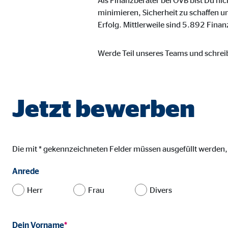
Als Finanzberater bei OVB bist Du nic
minimieren, Sicherheit zu schaffen u
Erfolg. Mittlerweile sind 5.892 Finan
Benutzereinstellungen | Empfänger: OVB
Name:
fe_t
Werde Teil unseres Teams und schreib
Anbieter:
TYPO
Zweck:
Spei
Jetzt bewerben
Cookie Laufzeit:
Brow
Statistik Cookies
Die mit * gekennzeichneten Felder müssen ausgefüllt werden
Statistik Cookies erfassen Informationen anonym. D
Anrede
Herr
Frau
Divers
Google Analytics | Empfänger: OVB, Google I
Name:
_ga,
Dein Vorname
*