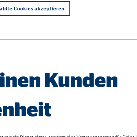
hlte Cookies akzeptieren
onen und sind für die einwandfreie Funktion der Website erforderlich. D
einen Kunden
enheit
ie_consent_v2
dshape
chern Ihrer Einwilligungen
hr