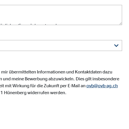
n mir übermittelten Informationen und Kontaktdaten dazu
n und meine Bewerbung abzuwickeln. Dies gilt insbesondere
 mit Wirkung für die Zukunft per E-Mail an
ovb@ovb-ag.ch
eren von externen Medien
31 Hünenberg widerrufen werden.
den Anbieter ein.