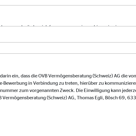
 C
orm A/S
campaign
onate
 darin ein, dass die OVB Vermögensberatung (Schweiz) AG die vo
ne-Bewerbung in Verbindung zu treten, hierüber zu kommuniziere
nnummer zum vorgenannten Zweck. Die Einwilligung kann jederzeit
eim Besuch unserer Webseite standardmäßig blockiert. Durch das Akzepti
VB Vermögensberatung (Schweiz) AG, Thomas Egli, Bösch 69, 63
r Daten an Dienste in datenschutzrechtlich sogenannten Drittländern durch 
nd Ltd.
gle_maps