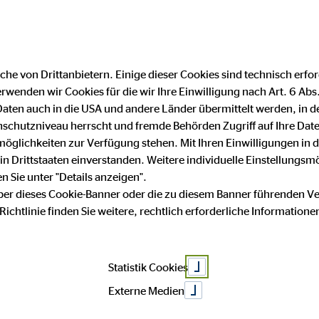
DE
FR
Finanzberater finden
F
|
he von Drittanbietern. Einige dieser Cookies sind technisch erfor
wenden wir Cookies für die wir Ihre Einwilligung nach Art. 6 Abs. 7
aten auch in die USA und andere Länder übermittelt werden, in 
chutzniveau herrscht und fremde Behörden Zugriff auf Ihre Dat
lichkeiten zur Verfügung stehen. Mit Ihren Einwilligungen in di
 in Drittstaaten einverstanden. Weitere individuelle Einstellungs
 Sie unter "Details anzeigen".
über dieses Cookie-Banner oder die zu diesem Banner führenden V
chtlinie finden Sie weitere, rechtlich erforderliche Informatione
Statistik Cookies
Externe Medien