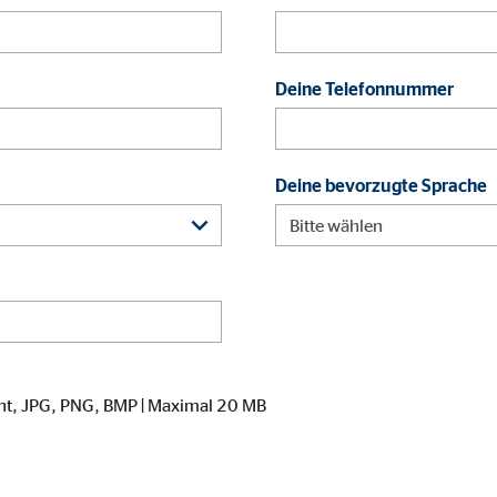
le Ireland Ltd.
bung von Statistiken zur Website-Nutzung
Deine Telefonnummer
zu 26 Monate
Deine bevorzugte Sprache
ierte Werbung anzuzeigen. Zu diesem Zweck werden die Daten an Drittanbie
Ireland Ltd.
nt, JPG, PNG, BMP | Maximal 20 MB
book Ireland Ltd.
nüpfung mit Benutzerprofilen
onate