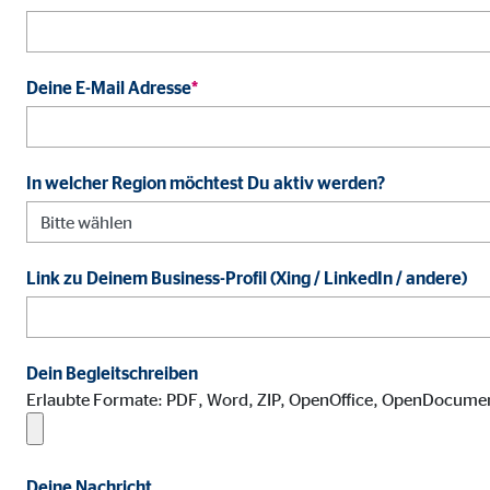
Anbieter:
Goog
Zweck:
Erhe
Deine E-Mail Adresse
*
Cookie Laufzeit:
bis 
In welcher Region möchtest Du aktiv werden?
Marketing Cookies
Marketing Cookies werden eingesetzt, um personalis
Besucher über die Websites hinweg verfolgen.
Link zu Deinem Business-Profil (Xing / LinkedIn / andere)
Facebook Pixel | Empfänger: OVB, Facebook 
Name:
_fbp
Dein Begleitschreiben
Erlaubte Formate: PDF, Word, ZIP, OpenOffice, OpenDocume
Anbieter:
Face
Zweck:
Verk
Cookie Laufzeit:
3 M
Deine Nachricht