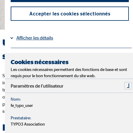
Accepter les cookies sélectionnés
Afficher les détails
Un service entièrement basé
sur une équipe solide
Mentions légales
Protection des données
|
Cookies nécessaires
Les cookies nécessaires permettent des fonctions de base et sont
Stephan Maurer aime et vit son travail. La chose la plus
requis pour le bon fonctionnement du site web.
importante pour lui et son équipe est l'esprit de communauté:
Paramètres de l'utilisateur
travailler ensemble sur des visions, traiter honnêtement et
ouvertement les uns avec les autres, accueillir chaque
Nom:
personnalité et chaque culture. Parce que seule une équipe
fe_typo_user
solide jette les bases d'un conseil optimal à nos clients.
Prestataire:
TYPO3 Association
Les défis, une opportunité