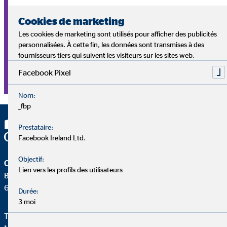
d'idées entre chacun qui permettent à Stephan et à son
Cookies de marketing
équipe d'offrir à leurs clients les meilleurs conseils possibles.
Les cookies de marketing sont utilisés pour afficher des publicités
« Je suis vraiment convaincu de la valeur ajoutée de notre
personnalisées. À cette fin, les données sont transmises à des
service, du temps gagné pour le client, de l'indépendance
fournisseurs tiers qui suivent les visiteurs sur les sites web.
d'OVB et bien sûr des meilleurs partenaires produits du
marché », rapporte-t-il. « Je peux incarner cela. Je peux
Facebook Pixel
pleinement soutenir ce que je fais. »
Nom:
_fbp
Prestataire:
Facebook Ireland Ltd.
Objectif:
OVB Conseils en patrimoine (Suisse) SA
Lien vers les profils des utilisateurs
Bösch 69
6331 Hünenberg
Durée:
3 moi
Téléphone:
+41417670130