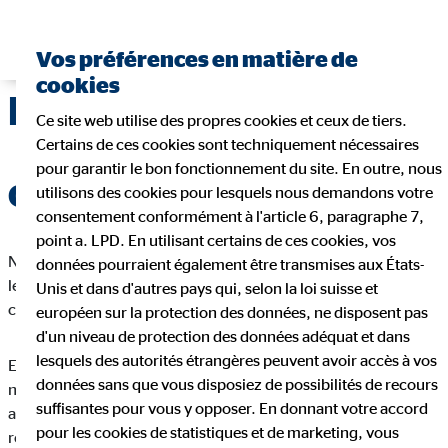
Trouver un conseiller financier
Vos préférences en matière de
cookies
Nétiquette chez OVB
Ce site web utilise des propres cookies et ceux de tiers.
Certains de ces cookies sont techniquement nécessaires
pour garantir le bon fonctionnement du site. En outre, nous
Qu'est-ce qu'une nétiquette ?
utilisons des cookies pour lesquels nous demandons votre
consentement conformément à l'article 6, paragraphe 7,
point a. LPD. En utilisant certains de ces cookies, vos
Nétiquette est la contraction de Net et Étiquette. Elle désigne
données pourraient également être transmises aux États-
les règles de comportement socialement acceptées dans la
Unis et dans d'autres pays qui, selon la loi suisse et
communication digitale.
européen sur la protection des données, ne disposent pas
d'un niveau de protection des données adéquat et dans
lesquels des autorités étrangères peuvent avoir accès à vos
Elle comprend les recommandations sur l'image publique, les
données sans que vous disposiez de possibilités de recours
normes de comportement et les formes d'expression
suffisantes pour vous y opposer. En donnant votre accord
acceptées. Une nétiquette est établie afin de promouvoir des
pour les cookies de statistiques et de marketing, vous
relations respectueuses entre les utilisateurs et d'empêcher les