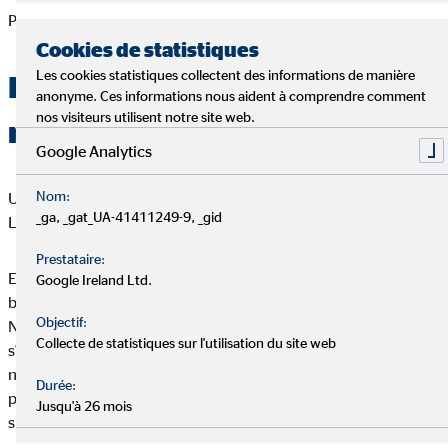
Pour ces raisons, nous avons adopté la nétiquette suivante :
Cookies de statistiques
Les cookies statistiques collectent des informations de manière
Bienvenue sur nos canaux
anonyme. Ces informations nous aident à comprendre comment
nos visiteurs utilisent notre site web.
numériques !
Google Analytics
Nom:
Une fois n'est pas coutume, nous vous tutoyons ici. Pourquoi ?
_ga, _gat_UA-41411249-9, _gid
Le tutoiement fait partie intégrante de notre Nétiquette.
Prestataire:
En principe, nous saluons les échanges et apprécions
Google Ireland Ltd.
beaucoup les commentaires, les réactions et les suggestions.
Objectif:
Nous attachons une grande importance à ce que chacun puisse
Collecte de statistiques sur l'utilisation du site web
s'exprimer librement et que personne ne soit exclu. Afin que
nos canaux restent un environnement respectueux et positif
Durée:
pour tous, nous te demandons de respecter les règles
Jusqu'à 26 mois
suivantes.