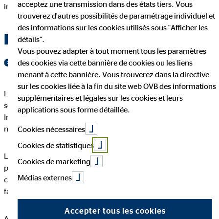
acceptez une transmission dans des états tiers. Vous
insultes ou les propos haineux.
trouverez d'autres possibilités de paramétrage individuel et
des informations sur les cookies utilisés sous "Afficher les
Pourquoi une nétiquette est-
détails".
Vous pouvez adapter à tout moment tous les paramètres
elle importante ?
des cookies via cette bannière de cookies ou les liens
menant à cette bannière. Vous trouverez dans la directive
sur les cookies liée à la fin du site web OVB des informations
La compréhension des normes culturelles va normalement de
supplémentaires et légales sur les cookies et leurs
soi dans notre environnement réel et physique. Cependant, sur
applications sous forme détaillée.
Internet, il arrive souvent que des personnes enfreignent ces
normes parce qu'elles se sentent anonymes.
Cookies nécessaires
Cookies de statistiques
L'écriture ne peut pas véhiculer de signaux non verbaux. C'est
Cookies de marketing
pourquoi les malentendus surviennent plus rapidement dans la
Médias externes
communication écrite que dans la communication directe en «
face à face ».
Accepter tous les cookies
Avec l’expansion de l'espace numérique et la croissance des