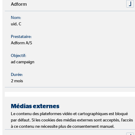
de quelqu'un dans la vie réelle.
Adform
Nom:
uid, C
Prestataire:
Adform A/S
Objectif:
ad campaign
Durée:
2 mois
Sois respectueux et poli.
Nous accordons une grande importance au respect et à la
Médias externes
politesse dans nos relations. Toute forme de langage
Le contenu des plateformes vidéo et cartographiques est bloqué
insultant, dévalorisant ou discriminatoire ne sera pas
par défaut. Si les cookies des médias externes sont acceptés, l'accès
tolérée, de même que les commentaires contenant des
à ce contenu ne nécessite plus de consentement manuel.
propos haineux, racistes, sexistes, du rejet ou toute autre