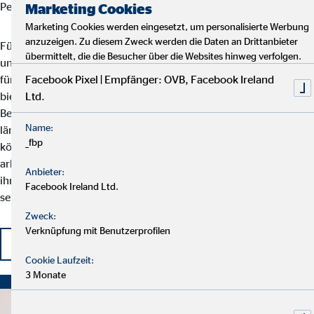
Persönlichkeiten mit Ecken und Kanten.
Marketing Cookies
Marketing Cookies werden eingesetzt, um personalisierte Werbung
anzuzeigen. Zu diesem Zweck werden die Daten an Drittanbieter
Für den Einstieg bei uns müssen Sie kein Finanzprofi sein. In
übermittelt, die die Besucher über die Websites hinweg verfolgen.
unserer Ausbildung zum Finanzberater erlernen Sie alles, was Sie
Facebook Pixel | Empfänger: OVB, Facebook Ireland
für Ihren zukünftigen Job brauchen. Auch für Uniabsolventen
Ltd.
bieten wir die optimale Umgebung, um das erlernte Wissen im
Berufsleben anzuwenden. Oder versuchen Sie gerade nach einer
Name:
längeren Job-Pause den Wiedereinstieg? Kein Problem! Bei uns
_fbp
können Sie flexibel entscheiden, wann, wo und wie viel Sie
arbeiten möchten. Genauso willkommen sind Finanzprofis, die in
Anbieter:
ihrem jetzigen Beruf keine Entwicklungsmöglichkeiten mehr
Facebook Ireland Ltd.
sehen.
Zweck:
Verknüpfung mit Benutzerprofilen
Starten Sie Ihre Karriere bei OVB
Cookie Laufzeit:
3 Monate