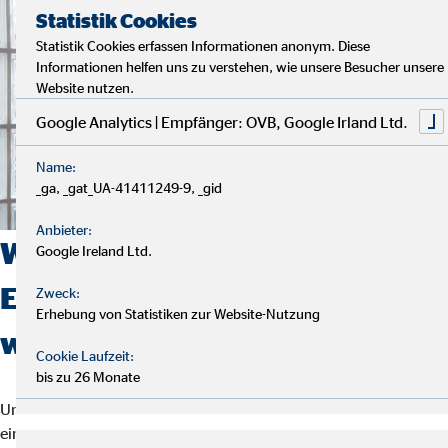
Statistik Cookies
Statistik Cookies erfassen Informationen anonym. Diese
Informationen helfen uns zu verstehen, wie unsere Besucher unsere
Website nutzen.
Google Analytics | Empfänger: OVB, Google Irland Ltd.
Name:
_ga, _gat_UA-41411249-9, _gid
Anbieter:
Welche
Google Ireland Ltd.
Einstiegsmöglichkeiten bieten
Zweck:
Erhebung von Statistiken zur Website-Nutzung
wir?
Cookie Laufzeit:
bis zu 26 Monate
Um als Finanzberater bei uns durchzustarten, muss man nicht in
ein bestimmtes Raster passen. Wir suchen nämlich