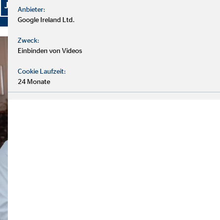
Jetzt bewerben und persönliche Entwicklung starten
Anbieter:
Google Ireland Ltd.
Zweck:
Einbinden von Videos
Cookie Laufzeit:
24 Monate