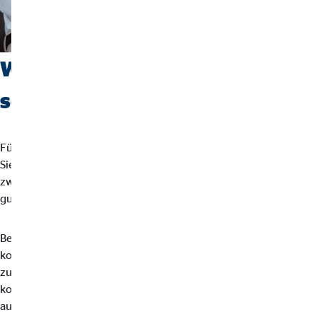
Welche Voraussetzungen
sollten Bewerber mitbringen?
Für uns zählt nicht Ihr Lebenslauf, sondern wer Sie sind und was
Sie bewegen möchten. Entscheidend sind einige
zwischenmenschliche und charakterliche Stärken, die einen
guten Berater ausmachen.
Bei uns steht der Mensch im Mittelpunkt. Deshalb sollten Sie
kontaktfreudig, offen und freundlich auf Kunden und Kollegen
zugehen können. Wichtig ist dabei, eindeutig und verständlich zu
kommunizieren. Mit empathischem Gespür können Sie sich
ausserdem gut in Ihre Kunden hineinversetzen. Als Berater hat