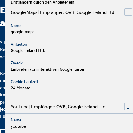
Drittländern durch den Anbieter ein.
Entwicklungschancen bei uns
Google Maps | Empfänger: OVB, Google Ireland Ltd.
aus?
Name:
google_maps
Stillstand werden Sie bei uns nie erleben. Mit unserem
Anbieter:
Karriereplan hat jeder dieselben Chancen, sich
Google Ireland Ltd.
weiterzuentwickeln.
Zweck:
Einbinden von interaktiven Google Karten
Bei OVB durchläuft jeder Berater einen qualifizierten und
mehrstufigen Karriereplan, der einen kontinuierlichen Aufstieg
Cookie Laufzeit:
ermöglicht. Das Erreichen der jeweils nächsten Karrierestufe ist
24 Monate
immer an theoretische Aus- und Weiterbildungen sowie
praktische Erfahrungen gebunden. Im Arbeitsalltag bekommt
YouTube | Empfänger: OVB, Google Ireland Ltd.
jeder unserer Berater Unterstützung von seinem Team und seiner
Führungskraft.
Name:
youtube