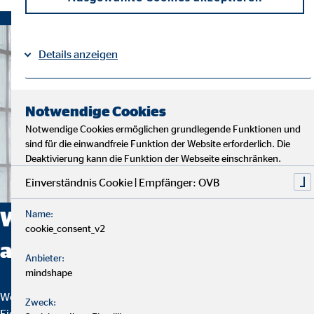
Details anzeigen
Impressum
Datenschutz
|
Notwendige Cookies
Notwendige Cookies ermöglichen grundlegende Funktionen und
sind für die einwandfreie Funktion der Website erforderlich. Die
Deaktivierung kann die Funktion der Webseite einschränken.
Einverständnis Cookie | Empfänger: OVB
Was zeichnet die Arbeit bei uns
Name:
cookie_consent_v2
aus?
Anbieter:
mindshape
Wer einen sicheren Job sucht, bei dem Selbstbestimmung,
Zweck:
Eigenständigkeit und Flexibilität geboten werden, ist bei uns