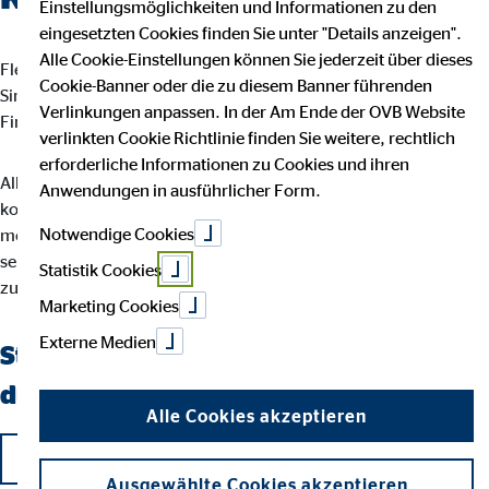
Einstellungsmöglichkeiten und Informationen zu den
eingesetzten Cookies finden Sie unter "Details anzeigen".
Alle Cookie-Einstellungen können Sie jederzeit über dieses
Flexibilität, Selbstbestimmung und eine erfüllende Aufgabe mit
Cookie-Banner oder die zu diesem Banner führenden
Sinn und Zweck – das ist es, was die Tätigkeit als OVB
Verlinkungen anpassen. In der Am Ende der OVB Website
Finanzberater so besonders macht.
verlinkten Cookie Richtlinie finden Sie weitere, rechtlich
erforderliche Informationen zu Cookies und ihren
Allein Ihr Einsatz entscheidet darüber, wie weit Sie bei uns
Anwendungen in ausführlicher Form.
kommen können. Wenn Sie keine Lust mehr auf einen
Notwendige Cookies
monotonen Arbeitsalltag haben und stattdessen selbstständig
sein und gleichzeitig mit kompetenten und netten Kollegen
Statistik Cookies
zusammenarbeiten möchten, sind Sie hier genau richtig.
Marketing Cookies
Externe Medien
Starten auch Sie als OVB Finanzberater
durch!
Alle Cookies akzeptieren
Jetzt bewerben
Ausgewählte Cookies akzeptieren