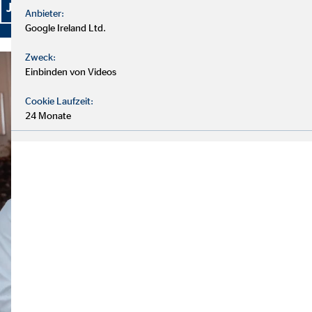
Jetzt bewerben und persönliche Entwicklung starten
Anbieter:
Google Ireland Ltd.
Zweck:
Einbinden von Videos
Cookie Laufzeit:
24 Monate