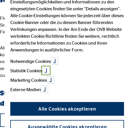
Einstellungsmöglichkeiten und Informationen zu den
eingesetzten Cookies finden Sie unter "Details anzeigen".
Alle Cookie-Einstellungen können Sie jederzeit über dieses
Flexibilität, Selbstbestimmung und eine erfüllende Aufgabe mit
Cookie-Banner oder die zu diesem Banner führenden
Sinn und Zweck – das ist es, was die Tätigkeit als OVB
Verlinkungen anpassen. In der Am Ende der OVB Website
Finanzberater so besonders macht.
verlinkten Cookie Richtlinie finden Sie weitere, rechtlich
erforderliche Informationen zu Cookies und ihren
Allein Ihr Einsatz entscheidet darüber, wie weit Sie bei uns
Anwendungen in ausführlicher Form.
kommen können. Wenn Sie keine Lust mehr auf einen
Notwendige Cookies
monotonen Arbeitsalltag haben und stattdessen selbstständig
sein und gleichzeitig mit kompetenten und netten Kollegen
Statistik Cookies
zusammenarbeiten möchten, sind Sie hier genau richtig.
Marketing Cookies
Externe Medien
Starten auch Sie als OVB Finanzberater
durch!
Alle Cookies akzeptieren
Jetzt bewerben
Ausgewählte Cookies akzeptieren