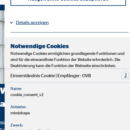
Details anzeigen
Impressum
Datenschutz
|
Notwendige Cookies
Notwendige Cookies ermöglichen grundlegende Funktionen und
sind für die einwandfreie Funktion der Website erforderlich. Die
Deaktivierung kann die Funktion der Webseite einschränken.
Einverständnis Cookie | Empfänger: OVB
Was zeichnet die Arbeit bei uns
Name:
cookie_consent_v2
aus?
Anbieter:
mindshape
Wer einen sicheren Job sucht, bei dem Selbstbestimmung,
Zweck:
Eigenständigkeit und Flexibilität geboten werden, ist bei uns