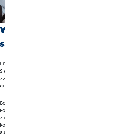
Welche Voraussetzungen
sollten Bewerber mitbringen?
Für uns zählt nicht Ihr Lebenslauf, sondern wer Sie sind und was
Sie bewegen möchten. Entscheidend sind einige
zwischenmenschliche und charakterliche Stärken, die einen
guten Berater ausmachen.
Bei uns steht der Mensch im Mittelpunkt. Deshalb sollten Sie
kontaktfreudig, offen und freundlich auf Kunden und Kollegen
zugehen können. Wichtig ist dabei, eindeutig und verständlich zu
kommunizieren. Mit empathischem Gespür können Sie sich
ausserdem gut in Ihre Kunden hineinversetzen. Als Berater hat