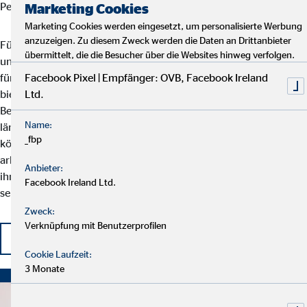
Persönlichkeiten mit Ecken und Kanten.
Marketing Cookies
Marketing Cookies werden eingesetzt, um personalisierte Werbung
anzuzeigen. Zu diesem Zweck werden die Daten an Drittanbieter
Für den Einstieg bei uns müssen Sie kein Finanzprofi sein. In
übermittelt, die die Besucher über die Websites hinweg verfolgen.
unserer Ausbildung zum Finanzberater erlernen Sie alles, was Sie
Facebook Pixel | Empfänger: OVB, Facebook Ireland
für Ihren zukünftigen Job brauchen. Auch für Uniabsolventen
Ltd.
bieten wir die optimale Umgebung, um das erlernte Wissen im
Berufsleben anzuwenden. Oder versuchen Sie gerade nach einer
Name:
längeren Job-Pause den Wiedereinstieg? Kein Problem! Bei uns
_fbp
können Sie flexibel entscheiden, wann, wo und wie viel Sie
arbeiten möchten. Genauso willkommen sind Finanzprofis, die in
Anbieter:
ihrem jetzigen Beruf keine Entwicklungsmöglichkeiten mehr
Facebook Ireland Ltd.
sehen.
Zweck:
Verknüpfung mit Benutzerprofilen
Starten Sie Ihre Karriere bei OVB
Cookie Laufzeit:
3 Monate