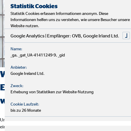
Statistik Cookies
Statistik Cookies erfassen Informationen anonym. Diese
Informationen helfen uns zu verstehen, wie unsere Besucher unsere
Website nutzen.
Google Analytics | Empfänger: OVB, Google Irland Ltd.
Name:
_ga, _gat_UA-41411249-9, _gid
Anbieter:
Welche
Google Ireland Ltd.
Einstiegsmöglichkeiten bieten
Zweck:
Erhebung von Statistiken zur Website-Nutzung
wir?
Cookie Laufzeit:
bis zu 26 Monate
Um als Finanzberater bei uns durchzustarten, muss man nicht in
ein bestimmtes Raster passen. Wir suchen nämlich