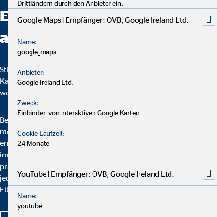
Drittländern durch den Anbieter ein.
Entwicklungschancen bei uns
Google Maps | Empfänger: OVB, Google Ireland Ltd.
aus?
Name:
google_maps
Stillstand werden Sie bei uns nie erleben. Mit unserem
Anbieter:
Karriereplan hat jeder dieselben Chancen, sich
Google Ireland Ltd.
weiterzuentwickeln.
Zweck:
Einbinden von interaktiven Google Karten
Bei OVB durchläuft jeder Berater einen qualifizierten und
mehrstufigen Karriereplan, der einen kontinuierlichen Aufstieg
Cookie Laufzeit:
ermöglicht. Das Erreichen der jeweils nächsten Karrierestufe ist
24 Monate
immer an theoretische Aus- und Weiterbildungen sowie
praktische Erfahrungen gebunden. Im Arbeitsalltag bekommt
YouTube | Empfänger: OVB, Google Ireland Ltd.
jeder unserer Berater Unterstützung von seinem Team und seiner
Führungskraft.
Name:
youtube