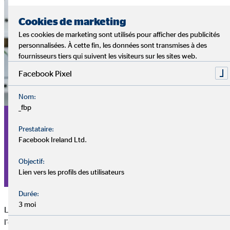
Cookies de marketing
Les cookies de marketing sont utilisés pour afficher des publicités
personnalisées. À cette fin, les données sont transmises à des
fournisseurs tiers qui suivent les visiteurs sur les sites web.
Facebook Pixel
Nom:
_fbp
Prestataire:
»De nombreux employeurs privilégient les
Facebook Ireland Ltd.
candidats qui ont déjà une expérience
Objectif:
pratique.«
Lien vers les profils des utilisateurs
Durée:
3 moi
L’autre avantage d’un job étudiant est l’expérience pratique que
l’on peut acquérir sur le lieu de travail ou dans le cadre d’un