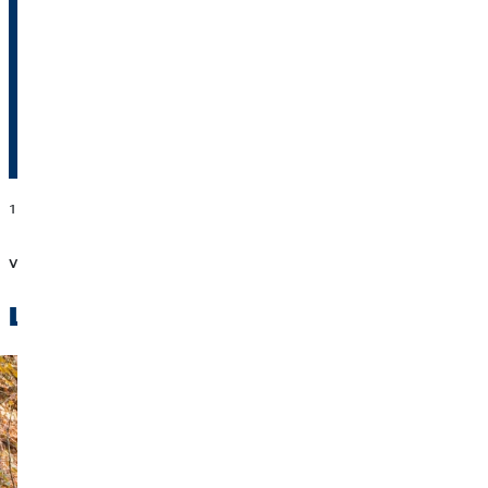
Nous nous réjouissons de
recevoir ta candidature !
Postuler maintenant
1
www.eurostudent.eu
verso
Lisez-le aussi :