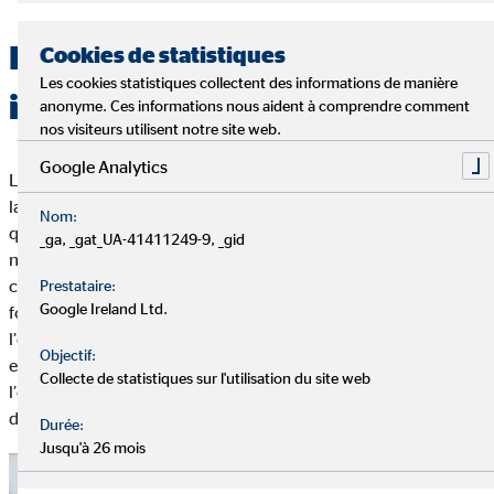
Pourquoi un job étudiant est-
Cookies de statistiques
Les cookies statistiques collectent des informations de manière
il rentable ?
anonyme. Ces informations nous aident à comprendre comment
nos visiteurs utilisent notre site web.
Google Analytics
Les avantages d’un job étudiant sont évidents. Pour beaucoup,
la première priorité est de financer leurs études et les frais
Nom:
quotidiens. Les études coûtent cher : il faut payer le loyer, la
_ga, _gat_UA-41411249-9, _gid
nourriture et les loisirs. En particulier dans les villes prisées
comme Zurich, Berne, Bâle et Genève, le coût de la vie a
Prestataire:
Google Ireland Ltd.
fortement augmenté au cours des dernières décennies. Seule
l’épargne permet d’atteindre rapidement ses limites financières
Objectif:
et même le soutien des parents ne suffit pas pour couvrir
Collecte de statistiques sur l'utilisation du site web
l’ensemble des frais. Souvent, il n’y a pas d’autre solution que
de chercher un emploi.
Durée:
Jusqu'à 26 mois