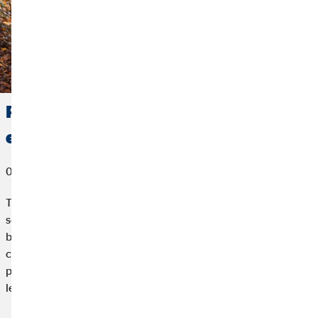
Premier emploi – Ce qu’il faut prendre
en compte en début de carrière
01 août 2022
Tu es encore au début de ta carrière professionnelle et tu
souhaites commencer ton premier emploi ? Nos conseils pour
bien commencer sa carrière se montreront très utiles dans ce
cas ! Nous avons listé les choses les plus importantes à savoir
pour bien postuler ainsi que des informations utiles concernant
les salaires et assurances.