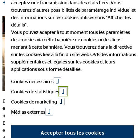
acceptez une transmission dans des états tiers. Vous
partager sur LinkedIn
trouverez d'autres possibilités de paramétrage individuel et
des informations sur les cookies utilisés sous "Afficher les
détails".
Vous pouvez adapter à tout moment tous les paramètres
des cookies via cette bannière de cookies ou les liens
menant à cette bannière. Vous trouverez dans la directive
sur les cookies liée à la fin du site web OVB des informations
supplémentaires et légales sur les cookies et leurs
applications sous forme détaillée.
Cookies nécessaires
Cookies de statistiques
De l’amphithéâtre au bureau : la majorité des étudiants
Cookies de marketing
européens travaillent pendant leurs études. Un petit boulot
Médias externes
ne permet pas seulement de soulager un budget restreint.
En tant qu’étudiant salarié, tu acquiers également des
expériences pratiques précieuses pour ton avenir, tu noues
Accepter tous les cookies
des contacts et tu peux également te faire une idée du