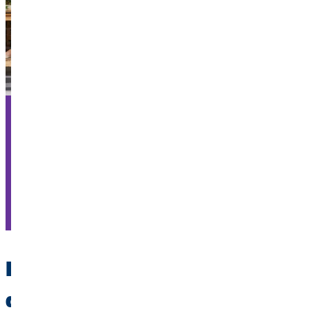
As-tu d’autres questions à propos de
tes finances ?
Contacte un conseiller près de chez toi et bénéficie d’une
assistance gratuite pour tes questions financières.
Chercher un conseiller
Prendre un bon départ en tant
qu’étudiant chez OVB