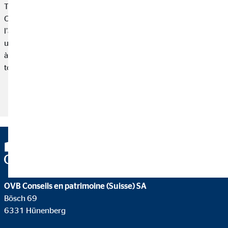
Tu voudrais étudier ? Peut-être ajouter un master à ta licence ?
Comparé aux apprentissages, il est plus difficile de gagner de
l’argent durant les études. Même si tu t’inscris dans une
université publique, tu auras quand même des coûts mensuels
à payer. C’est pourquoi nous avons regroupé dans cet article
tous les conseils et astuces pour t’aider à financer tes études.
Lire l'article
OVB Conseils en patrimoine (Suisse) SA
Bösch 69
6331 Hünenberg