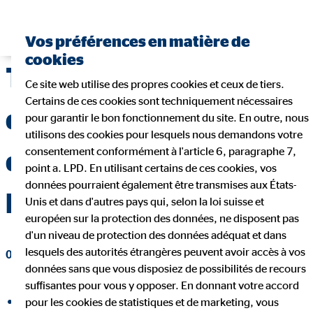
Trouver un conseiller financier
Vos préférences en matière de
cookies
Travailler en parallèle
Ce site web utilise des propres cookies et ceux de tiers.
Certains de ces cookies sont techniquement nécessaires
de ses études : tout ce
pour garantir le bon fonctionnement du site. En outre, nous
utilisons des cookies pour lesquels nous demandons votre
consentement conformément à l'article 6, paragraphe 7,
que tu dois savoir sur
point a. LPD. En utilisant certains de ces cookies, vos
données pourraient également être transmises aux États-
les jobs étudiants
Unis et dans d'autres pays qui, selon la loi suisse et
européen sur la protection des données, ne disposent pas
d'un niveau de protection des données adéquat et dans
lesquels des autorités étrangères peuvent avoir accès à vos
08 juin 2021
|
OVB Conseils en patrimoine (Suisse) SA
données sans que vous disposiez de possibilités de recours
suffisantes pour vous y opposer. En donnant votre accord
pour les cookies de statistiques et de marketing, vous
partager sur Facebook