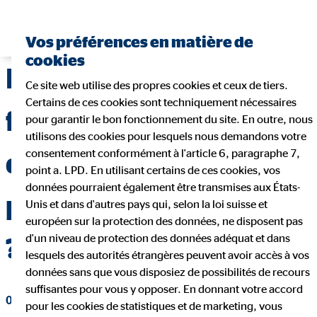
Trouver un conseiller financier
Vos préférences en matière de
cookies
Investir dans des
Ce site web utilise des propres cookies et ceux de tiers.
Certains de ces cookies sont techniquement nécessaires
fonds
pour garantir le bon fonctionnement du site. En outre, nous
utilisons des cookies pour lesquels nous demandons votre
consentement conformément à l'article 6, paragraphe 7,
d’investissement : un
point a. LPD. En utilisant certains de ces cookies, vos
données pourraient également être transmises aux États-
placement intelligent
Unis et dans d'autres pays qui, selon la loi suisse et
européen sur la protection des données, ne disposent pas
d'un niveau de protection des données adéquat et dans
?
lesquels des autorités étrangères peuvent avoir accès à vos
données sans que vous disposiez de possibilités de recours
suffisantes pour vous y opposer. En donnant votre accord
06 juillet 2021
|
OVB Conseils en patrimoine (Suisse) SA
pour les cookies de statistiques et de marketing, vous