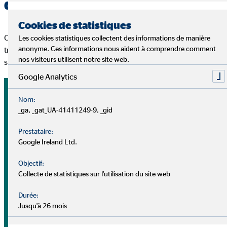
de l’argent ?
Cookies de statistiques
Ceux qui s’informent un peu constateront qu’il y a des options
Les cookies statistiques collectent des informations de manière
anonyme. Ces informations nous aident à comprendre comment
très différentes sur le marché financier. Ils se distinguent
nos visiteurs utilisent notre site web.
surtout par classes d’actifs.
Google Analytics
Nom:
_ga, _gat_UA-41411249-9, _gid
Prestataire:
Google Ireland Ltd.
Objectif:
Collecte de statistiques sur l'utilisation du site web
Durée:
Jusqu'à 26 mois
Aperçu général des types de fonds