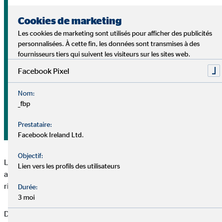
Par classes d’actifs :
fonds d’actions, de pension,
immobiliers, de matières premières ou fonds mixtes
Cookies de marketing
Les cookies de marketing sont utilisés pour afficher des publicités
personnalisées. À cette fin, les données sont transmises à des
Par mode de gestion
: actif ou passif (fonds indiciels)
fournisseurs tiers qui suivent les visiteurs sur les sites web.
Facebook Pixel
Par limitation de capital
: ouvert ou fermé
Nom:
Par mode de versement de dividendes
: à distribution
_fbp
ou à thésaurisation
Prestataire:
Facebook Ireland Ltd.
Objectif:
Les
fonds d’actions
contiennent un assemblage de différentes
Lien vers les profils des utilisateurs
actions qui peuvent connaître des évolutions très variées. Le
risque varie selon le mélange et la dispersion des actions.
Durée:
3 moi
Dans le cas des
fonds obligataires
, on investit dans des titres